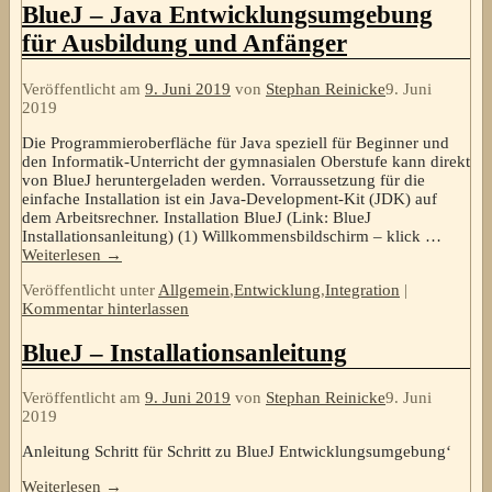
BlueJ – Java Entwicklungsumgebung
für Ausbildung und Anfänger
Veröffentlicht am
9. Juni 2019
von
Stephan Reinicke
9. Juni
2019
Die Programmieroberfläche für Java speziell für Beginner und
den Informatik-Unterricht der gymnasialen Oberstufe kann direkt
von BlueJ heruntergeladen werden. Vorraussetzung für die
einfache Installation ist ein Java-Development-Kit (JDK) auf
dem Arbeitsrechner. Installation BlueJ (Link: BlueJ
Installationsanleitung) (1) Willkommensbildschirm – klick
…
Weiterlesen →
Veröffentlicht unter
Allgemein
,
Entwicklung
,
Integration
|
Kommentar hinterlassen
BlueJ – Installationsanleitung
Veröffentlicht am
9. Juni 2019
von
Stephan Reinicke
9. Juni
2019
Anleitung Schritt für Schritt zu BlueJ Entwicklungsumgebung‘
Weiterlesen →