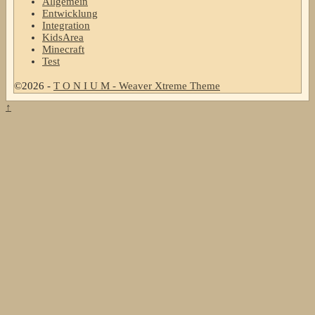
Allgemein
Entwicklung
Integration
KidsArea
Minecraft
Test
©2026 -
T O N I U M
-
Weaver Xtreme Theme
↑