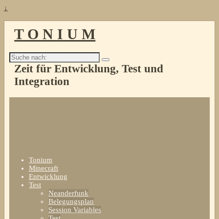
↓
T O N I U M
Suche
nach:
Zeit für Entwicklung, Test und
Integration
Tonium
Minecraft
Entwicklung
Test
Neanderfunk
Belegungsplan
Session Variables
Test