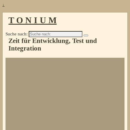
↓
T O N I U M
Suche nach:
Zeit für Entwicklung, Test und
Integration