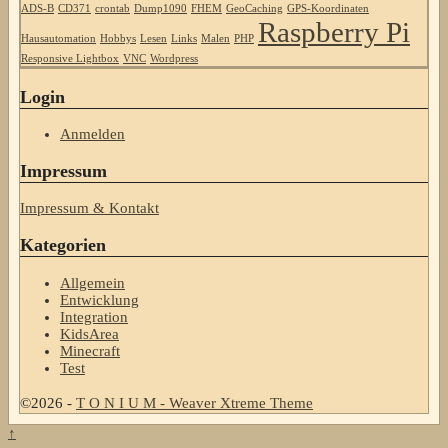
ADS-B
CD371
crontab
Dump1090
FHEM
GeoCaching
GPS-Koordinaten
Raspberry Pi
Hausautomation
Hobbys
Lesen
Links
Malen
PHP
Responsive Lightbox
VNC
Wordpress
Login
Anmelden
Impressum
Impressum & Kontakt
Kategorien
Allgemein
Entwicklung
Integration
KidsArea
Minecraft
Test
©2026 -
T O N I U M
-
Weaver Xtreme Theme
↑