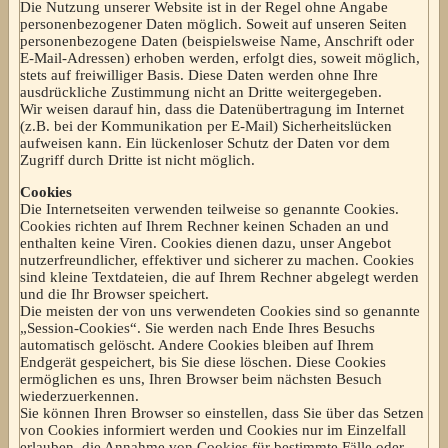
Die Nutzung unserer Website ist in der Regel ohne Angabe
personenbezogener Daten möglich. Soweit auf unseren Seiten
personenbezogene Daten (beispielsweise Name, Anschrift oder
E-Mail-Adressen) erhoben werden, erfolgt dies, soweit möglich,
stets auf freiwilliger Basis. Diese Daten werden ohne Ihre
ausdrückliche Zustimmung nicht an Dritte weitergegeben.
Wir weisen darauf hin, dass die Datenübertragung im Internet
(z.B. bei der Kommunikation per E-Mail) Sicherheitslücken
aufweisen kann. Ein lückenloser Schutz der Daten vor dem
Zugriff durch Dritte ist nicht möglich.
Cookies
Die Internetseiten verwenden teilweise so genannte Cookies.
Cookies richten auf Ihrem Rechner keinen Schaden an und
enthalten keine Viren. Cookies dienen dazu, unser Angebot
nutzerfreundlicher, effektiver und sicherer zu machen. Cookies
sind kleine Textdateien, die auf Ihrem Rechner abgelegt werden
und die Ihr Browser speichert.
Die meisten der von uns verwendeten Cookies sind so genannte
„Session-Cookies“. Sie werden nach Ende Ihres Besuchs
automatisch gelöscht. Andere Cookies bleiben auf Ihrem
Endgerät gespeichert, bis Sie diese löschen. Diese Cookies
ermöglichen es uns, Ihren Browser beim nächsten Besuch
wiederzuerkennen.
Sie können Ihren Browser so einstellen, dass Sie über das Setzen
von Cookies informiert werden und Cookies nur im Einzelfall
erlauben, die Annahme von Cookies für bestimmte Fälle oder