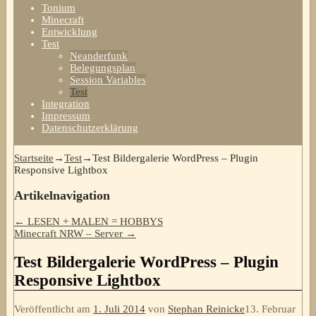
Tonium
Minecraft
Entwicklung
Test
Neanderfunk
Belegungsplan
Session Variables
Test
Integration
Impressum
Datenschutzerklärung
Startseite
→
Test
→
Test Bildergalerie WordPress – Plugin
Responsive Lightbox
Artikelnavigation
←
LESEN + MALEN = HOBBYS
Minecraft NRW – Server
→
Test Bildergalerie WordPress – Plugin
Responsive Lightbox
Veröffentlicht am
1. Juli 2014
von
Stephan Reinicke
13. Februar