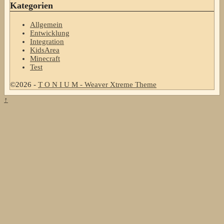
Kategorien
Allgemein
Entwicklung
Integration
KidsArea
Minecraft
Test
©2026 -
T O N I U M
-
Weaver Xtreme Theme
↑