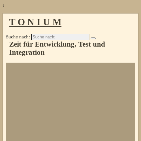
↓
T O N I U M
Suche nach:
Zeit für Entwicklung, Test und
Integration