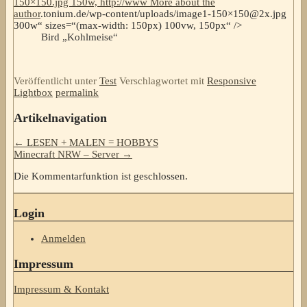
150×150.jpg 150w, http://www
More about the
author
.tonium.de/wp-content/uploads/image1-150×150@2x.jpg
300w“ sizes=“(max-width: 150px) 100vw, 150px“ />
Bird „Kohlmeise“
Veröffentlicht unter
Test
Verschlagwortet mit
Responsive
Lightbox
permalink
Artikelnavigation
←
LESEN + MALEN = HOBBYS
Minecraft NRW – Server
→
Die Kommentarfunktion ist geschlossen.
Login
Anmelden
Impressum
Impressum & Kontakt