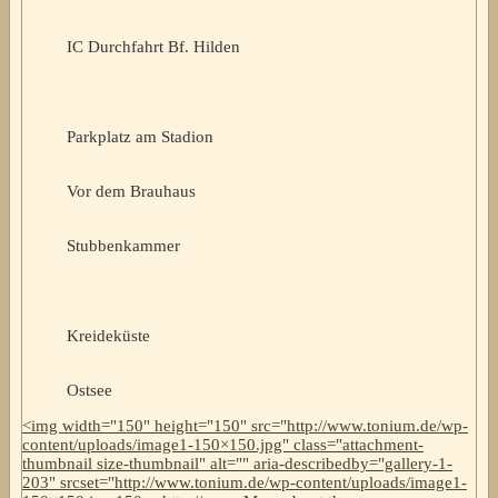
IC Durchfahrt Bf. Hilden
Parkplatz am Stadion
Vor dem Brauhaus
Stubbenkammer
Kreideküste
Ostsee
<img width="150" height="150" src="http://www.tonium.de/wp-
content/uploads/image1-150×150.jpg" class="attachment-
thumbnail size-thumbnail" alt="" aria-describedby="gallery-1-
203" srcset="http://www.tonium.de/wp-content/uploads/image1-