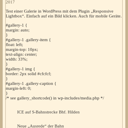
2017
Test einer Galerie in WordPress mit dem Plugin „Responsive
Lightbox“. Einfach auf ein Bild klicken. Auch für mobile Geräte.
#gallery-1 {
margin: auto;
}
#gallery-1 .gallery-item {
float: left;
margin-top: 10px;
text-align: center;
width: 33%;
}
#gallery-1 img {
border: 2px solid #cfcfcf;
}
#gallery-1 .gallery-caption {
margin-left: 0;
}
/* see gallery_shortcode() in wp-includes/media.php */
ICE auf S-Bahnstrecke Bhf. Hilden
Neue „Ausrede“ der Bahn